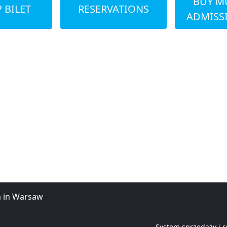
BUY M
 BILET
RESERVATIONS
ADMISS
m in Warsaw
System sprzedaży i r