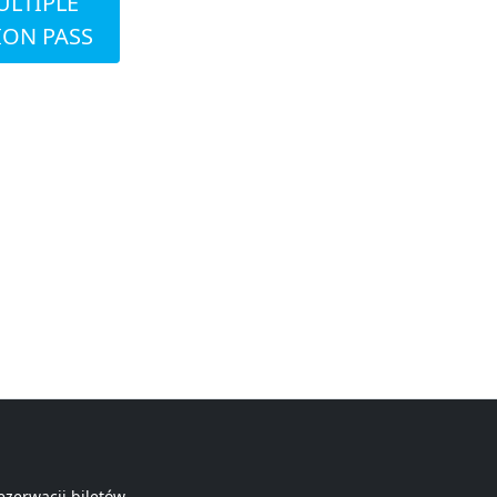
ULTIPLE
ION PASS
ezerwacji biletów