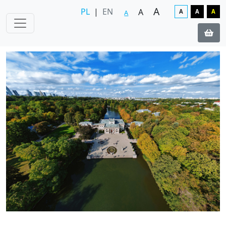
A
PL
|
EN
A
A
A
A
A