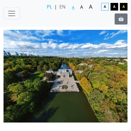
A
PL
|
EN
A
A
A
A
A