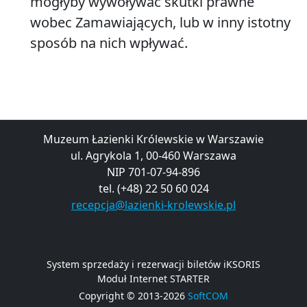
mogłyby wywoływać skutki prawne
wobec Zamawiających, lub w inny istotny
sposób na nich wpływać.
Muzeum Łazienki Królewskie w Warszawie
ul. Agrykola 1, 00-460 Warszawa
NIP 701-07-94-896
tel. (+48) 22 50 60 024
recepcja@lazienki-krolewskie.pl
System sprzedaży i rezerwacji biletów iKSORIS
Moduł Internet STARTER
Copyright © 2013-2026
SoftCOM