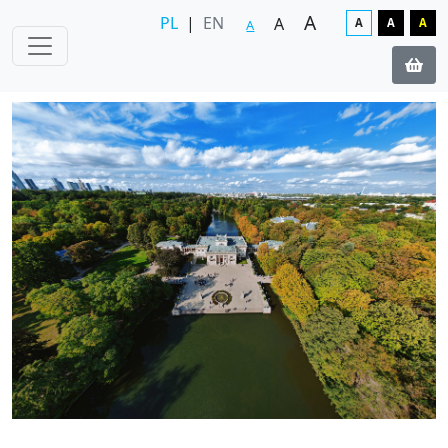
A
PL
|
EN
A
A
A
A
A