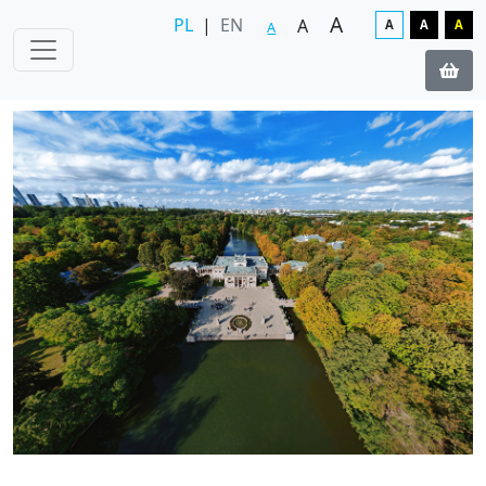
A
PL
|
EN
A
A
A
A
A