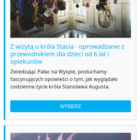
Z wizytą u króla Stasia - oprowadzanie z
przewodnikiem dla dzieci od 6 lat i
opiekunów
Zwiedzając Pałac na Wyspie, posłuchamy
fascynujących opowieści o tym, jak wyglądało
codzienne życie króla Stanisława Augusta.
WYBIERZ