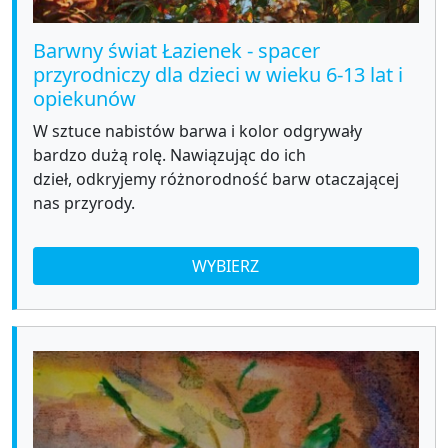
Barwny świat Łazienek - spacer
przyrodniczy dla dzieci w wieku 6-13 lat i
opiekunów
W sztuce nabistów barwa i kolor odgrywały
bardzo dużą rolę. Nawiązując do ich
dzieł, odkryjemy różnorodność barw otaczającej
nas przyrody.
WYBIERZ