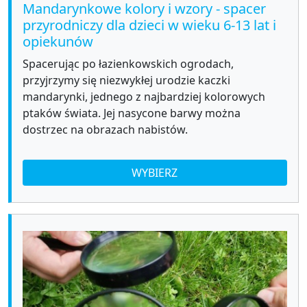
Mandarynkowe kolory i wzory - spacer
przyrodniczy dla dzieci w wieku 6-13 lat i
opiekunów
Spacerując po łazienkowskich ogrodach,
przyjrzymy się niezwykłej urodzie kaczki
mandarynki, jednego z najbardziej kolorowych
ptaków świata. Jej nasycone barwy można
dostrzec na obrazach nabistów.
WYBIERZ