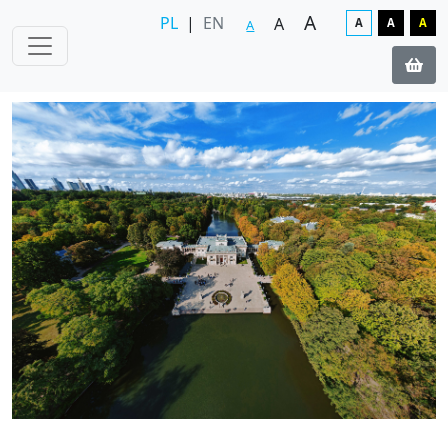
A
PL
|
EN
A
A
A
A
A