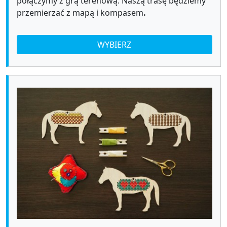
połączymy z grą terenową. Naszą trasę będziemy
przemierzać z mapą i kompasem
.
WYBIERZ