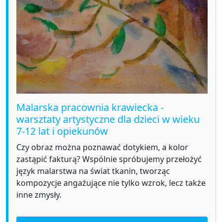
Malarska pracownia krawiecka -
warsztaty artystyczne dla dzieci w wieku
7-12 lat i opiekunów
Czy obraz można poznawać dotykiem, a kolor
zastąpić fakturą? Wspólnie spróbujemy przełożyć
język malarstwa na świat tkanin, tworząc
kompozycje angażujące nie tylko wzrok, lecz także
inne zmysły.