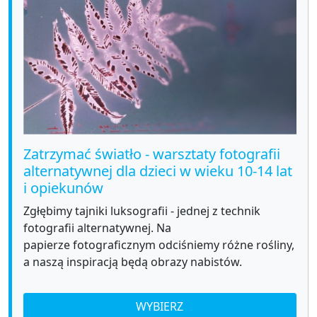
Zatrzymać światło - warsztaty fotografii
alternatywnej dla dzieci w wieku 10-14 lat
i opiekunów
Zgłębimy tajniki luksografii - jednej z technik
fotografii alternatywnej. Na
papierze fotograficznym odciśniemy różne rośliny,
a naszą inspiracją będą obrazy nabistów.
WYBIERZ