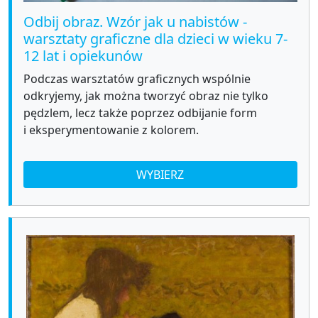
Odbij obraz. Wzór jak u nabistów -
warsztaty graficzne dla dzieci w wieku 7-
12 lat i opiekunów
Podczas warsztatów graficznych wspólnie
odkryjemy, jak można tworzyć obraz nie tylko
pędzlem, lecz także poprzez odbijanie form
i eksperymentowanie z kolorem.
WYBIERZ