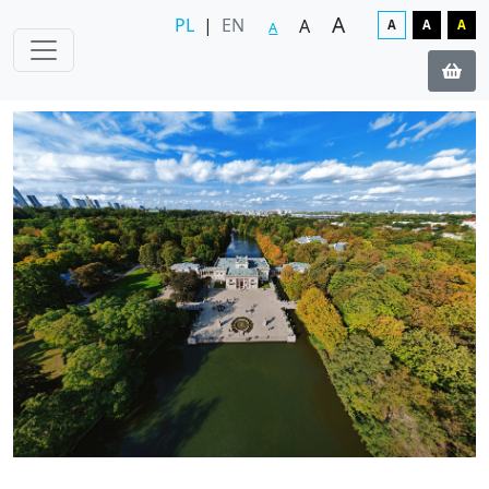
A
PL
|
EN
A
A
A
A
A