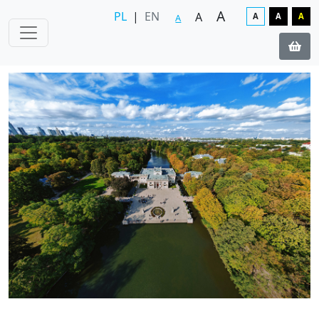
A
PL
|
EN
A
A
A
A
A