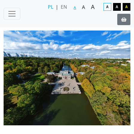
A
PL
|
EN
A
A
A
A
A